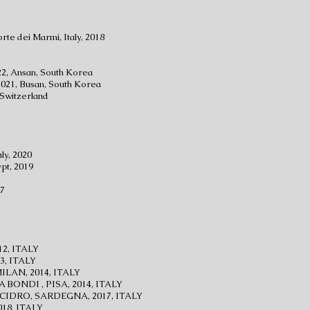
te dei Marmi, Italy, 2018
22, Ansan, South Korea
/2021, Busan, South Korea
Switzerland
ly, 2020
ypt, 2019
17
2, ITALY
3, ITALY
LAN, 2014, ITALY
 BONDI , PISA, 2014, ITALY
IDRO, SARDEGNA, 2017, ITALY
18, ITALY