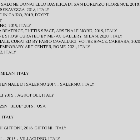
 SALONE DONATELLO BASILICA DI SAN LORENZO FLORENCE, 2018,
SERAVEZZA, 2018, ITALY
IN CAIRO, 2019, EGYPT
Y
O, 2019, ITALY
 BEATRICE, THETIS SPACE, ARSENALE NORD, 2019, ITALY
NE SHOW, CURATED BY ME-AC GALLERY, MILAN, 2020, ITALY
E, CURATED BY FABIO CAVALLUCI, VOTRE SPACE, CARRARA, 2020,
MPORARY ART CENTER, ROME, 2021, ITALY
2, ITALY
，MILAN, ITALY
IENNALE DI SALERNO 2014，SALERNO, ITALY
 2015，AGROPOLI, ITALY
5N ''BLUE'' 2016，USA
 ITALY
 GIFFONI, 2016, GIFFONI, ITALY
， 2017，VILLACIDRO, ITALY