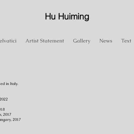
Hu Huiming
elvatici
Artist Statement
Gallery
News
Text
 in Italy.​
 2022
018
n, 2017
ungary, 2017