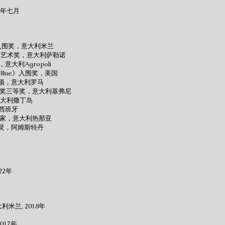
7年七月
术比赛入围奖，意大利米兰
orga艺术奖，意大利萨勒诺
a，意大利Agropoli
Blue》入围奖，美国
划奖项，意大利罗马
术奖三等奖，意大利基弗尼
，意大利撒丁岛
，西班牙
术家，意大利热那亚
，都灵，阿姆斯特丹
22年
米兰, 2018年
017年