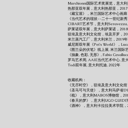
Marchionni国际艺术奖展览，意大
热那亚双年展，意大利热那亚，201
《藏宝屋》，米兰国际艺术中心画廊，
《当代艺术的现状--二十一世纪新秀
CIBART艺术节，意大利Seravezza, 
萨莱诺双年展，意大利萨莱诺，201
驻埃及意大利文化馆，埃及开罗，20
​米兰蒸汽工厂，意大利米兰，2019年
威尼斯双年展《Pei's World》，Luca 
《图兰朵的伏笔》线上展, 米兰国际艺术
《抽象, 色彩, 无形》, Fabio Caval
​罗马艺术周, AAIE当代艺术中心, 意大
Todi双年展, 意大利托迪, 2022年
收藏机构：
​《无尽时空》，驻埃及意大利文化馆，
《圣马可与天使》，意大利马萨省DUO
《梳》，意大利MABOS博物馆，20
《春天的梦》，意大利UGO GUIDI
《酒神》，意大利卡拉拉美术学院，2