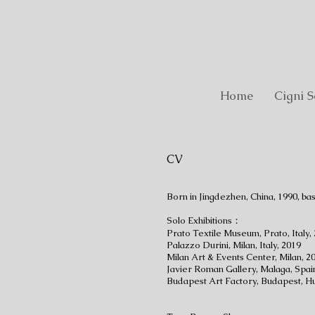
Home
Cigni S
CV
Born in Jingdezhen, China, 1990, based
Solo Exhibitions：
Prato Textile Museum, Prato, Italy,
Palazzo Durini, Milan, Italy, 2019
Milan Art & Events Center, Milan, 2
Javier Roman Gallery, Malaga, Spai
Budapest Art Factory, Budapest, H