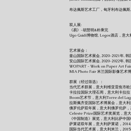
布达佩斯艺术工厂，匈牙利布达佩斯, 2
双人展:
《易》-胡慧明&朴乘完
Ugo Guidi博物馆, Logos酒店，意
艺术展会：
釜山国际艺术展会, 2020-2021年, 
安山国际艺术展会, 2020-2022年, 
WOPART - Work on Paper A
MIA Photo Fair 米兰国际影像
群展（经过筛选）：
当代艺术群展，意大利维亚雷焦市欧洲画
卡拉拉国际大理石周，意大利卡拉拉，
Boom艺术节，意大利Torre del L
拉斯佩齐亚国际艺术博展会，意大利拉
佛罗伦萨双年展，意大利佛罗伦萨，2
Celeste Prize国际艺术奖展览，意
《中国制造》展览，意大利比萨中国电影节
萨莱诺双年展，意大利萨莱诺，2014/
国际当代艺术展，意大利米兰，201