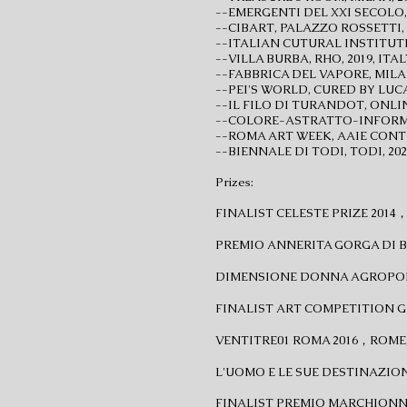
--EMERGENTI DEL XXI SECOLO,
--CIBART, PALAZZO ROSSETTI, 
--ITALIAN CUTURAL INSTITUTE 
--VILLA BURBA, RHO, 2019, ITAL
--FABBRICA DEL VAPORE, MILAN
--PEI'S WORLD, CURED BY LUCA
--IL FILO DI TURANDOT, ONLI
--COLORE-ASTRATTO-INFORMAL
--ROMA ART WEEK, AAIE CONTE
--BIENNALE DI TODI, TODI, 202
Prizes:
FINALIST CELESTE PRIZE 2014
PREMIO ANNERITA GORGA DI B
DIMENSIONE DONNA AGROPOLI
FINALIST ART COMPETITION G2
VENTITRE01 ROMA 2016，ROME,
L'UOMO E LE SUE DESTINAZIONI
FINALIST PREMIO MARCHIONNI