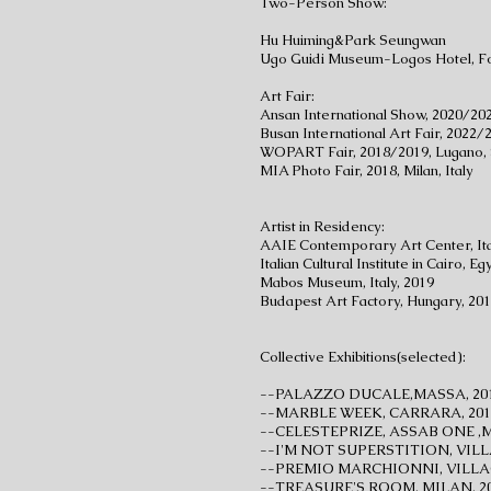
Two-Person Show:
Hu Huiming&Park Seungwan
Ugo Guidi Museum-Logos Hotel, For
Art Fair:
Ansan International Show, 2020/20
Busan International Art Fair, 2022
WOPART Fair, 2018/2019, Lugano, 
MIA Photo Fair, 2018, Milan, Italy
Artist in Residency:
AAIE Contemporary Art Center, Ita
Italian Cultural Institute in Cairo, Eg
Mabos Museum, Italy, 2019
Budapest Art Factory, Hungary, 20
Collective Exhibitions(selected):
--PALAZZO DUCALE,MASSA, 201
​--MARBLE WEEK, CARRARA, 201
--CELESTEPRIZE, ASSAB ONE ,MI
--I'M NOT SUPERSTITION, VILLA
--PREMIO MARCHIONNI, VILLAC
--TREASURE'S ROOM, MILAN, 20